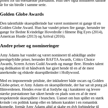
prisen for sin enestående præstation. Hun blev også nomineret samme
år for sin birolle i samme serie.
Golden Globe Awards
Den talentfulde skuespillerinde har været nomineret ni gange til en
Golden Globe Award. Hun har vundet prisen fire gange, herunder tre
gange for Bedste Kvindelige Hovedrolle i filmene Big Eyes (2014),
American Hustle (2013) og Arrival (2016).
Andre priser og nomineringer
Amy Adams har vundet og været nomineret til adskillige andre
prestigefyldte priser, herunder BAFTA Awards, Critics Choice
Awards, Screen Actors Guild Awards og mange flere. Hendes talent
og dedikation til sit håndværk har gjort hende til en af de mest
anerkendte og elskede skuespillerinder i Hollywood.
Med en imponerende prisliste, der inkluderer både oscars og Golden
Globe-priser, er Amy Adams en skuespillerinde, der har sat sit præg på
filmverdenen. Hendes evne til at fordybe sig i karakterer og levere
stærke præstationer har sikret hende en plads som en af de mest
respekterede skuespillere i branchen. Uanset om hun spiller en stærk
kvinde i en politisk kamp eller en følsom karakter i en romantisk
komedie, formår Amy Adams altid at skabe en dyb forbindelse til