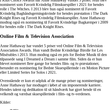
I Kids Choice Awards har Anne Hathaway vundet 3 priser. Hun blev
nomineret som Favorit Kvindelig Filmskuespiller i 2021 for hendes
rolle i The Witches. I 2013 blev hun også nomineret til Favorit
Kvindelig Baghåndsgerningskvinde for hendes præstation i The Dark
Knight Rises og Favorit Kvindelig Filmskuespiller. Anne Hathaway
modtog også en nominering til Favorit Kvindelige Bagkæmper i 2009
for hendes rolle i The Dark Knight Rises.
Online Film & Television Association
Anne Hathaway har vundet 5 priser ved Online Film & Television
Association Awards. Hun vandt Bedste Kvindelige Birolle for Les
Misérables i 2013. Hun modtog også en pris for Bedste Musik til den
tilpassede sang I Dreamed a Dream i samme film. Siden da er hun
blevet nomineret flere gange for hendes film- og tv-præstationer,
herunder en nominering for Bedste Skuespillerinde i en Motion Picture
eller Limited Series for Solos i 2021.
Ovenstående er kun et udpluk af de mange priser og nomineringer,
Anne Hathaway har modtaget i løbet af sin imponerende karriere.
Hendes talent og dedikation til sit håndværk har gjort hende til en
velkendt og værdsat skuespillerinde i film- og tv-verdenen.
Kilder: