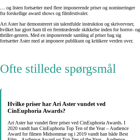
… og listen fortsætter med flere imponerende priser og nomineringer
fra forskellige award shows og filmfestivaler.
Ari Aster har demonstreret sin talentfulde instruktion og skriveevner,
hvilket har gjort ham til en fremtrædende skikkelse inden for horror- og
thriller-genren. Med en imponerende samling af priser bag sig
fortsætter Aster med at imponere publikum og kritikere verden over.
Ofte stillede spørgsmål
Hvilke priser har Ari Aster vundet ved
CinEuphoria Awards?
Ari Aster har vundet flere priser ved CinEuphoria Awards. I
2020 vandt han CinEuphoria Top Ten of the Year – Audience
Award for filmen Midsommar og i 2019 vandt han både Best
Film – Audience Award og Top Ten of the Year – Audience