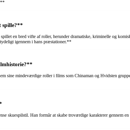
.**
 spille?**
spillet en bred vifte af roller, herunder dramatiske, kriminelle og komis
r tydeligt igennem i hans præstationer.**
ilmhistorie?**
nnem sine mindeværdige roller i films som Chinaman og Hvidsten gruppen.
*
ense skuespilstil. Han formår at skabe troværdige karakterer gennem en 