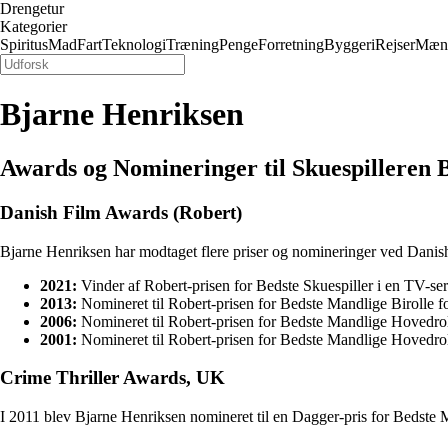
Drengetur
Kategorier
Spiritus
Mad
Fart
Teknologi
Træning
Penge
Forretning
Byggeri
Rejser
Mæn
Bjarne Henriksen
Awards og Nomineringer til Skuespilleren 
Danish Film Awards (Robert)
Bjarne Henriksen har modtaget flere priser og nomineringer ved Danis
2021:
Vinder af Robert-prisen for Bedste Skuespiller i en TV-ser
2013:
Nomineret til Robert-prisen for Bedste Mandlige Birolle fo
2006:
Nomineret til Robert-prisen for Bedste Mandlige Hovedroll
2001:
Nomineret til Robert-prisen for Bedste Mandlige Hovedroll
Crime Thriller Awards, UK
I 2011 blev Bjarne Henriksen nomineret til en Dagger-pris for Bedste Ma