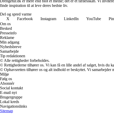
Drengetur.dk er mere end blot et medie; det er et fællesskab. Vi invit
finde inspiration til at leve deres bedste liv.
Del og spred varme
X
Facebook
Instagram
LinkedIn
YouTube
Pin
Om os
Besked
Presseinfo
Reklame
Min adgang
Nyhedsbreve
Samarbejde
Tip redaktionen
© Alle rettigheder forbeholdes.
© Rettighederne tilhører os. Vi kan få en lille andel af salget, hvis du
© Ophavsretten tilhører os og alt indhold er beskyttet. Vi samarbejder 
Miljø
Følg os
Abonnér
Social kontakt
E-mail nyt
Brugergruppe
Lokal kreds
Navigationslinks
Sitemap