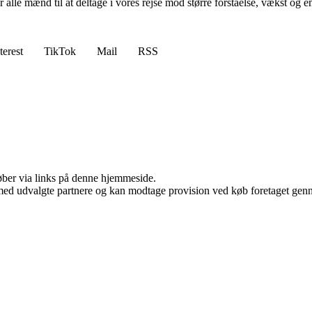
erer alle mænd til at deltage i vores rejse mod større forståelse, væks
terest
TikTok
Mail
RSS
 køber via links på denne hjemmeside.
med udvalgte partnere og kan modtage provision ved køb foretaget gennem