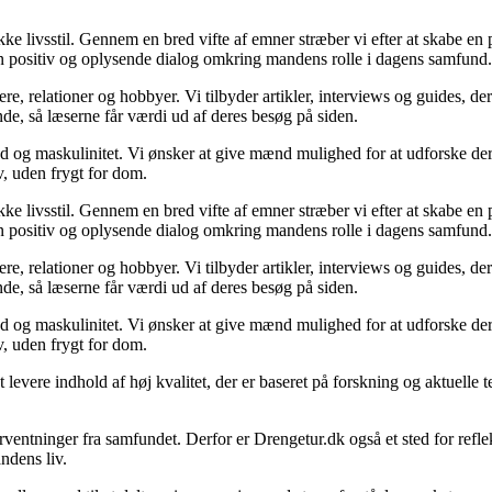
kke livsstil. Gennem en bred vifte af emner stræber vi efter at skabe e
me en positiv og oplysende dialog omkring mandens rolle i dagens samfund.
e, relationer og hobbyer. Vi tilbyder artikler, interviews og guides, d
nde, så læserne får værdi ud af deres besøg på siden.
d og maskulinitet. Vi ønsker at give mænd mulighed for at udforske deres 
lv, uden frygt for dom.
kke livsstil. Gennem en bred vifte af emner stræber vi efter at skabe e
me en positiv og oplysende dialog omkring mandens rolle i dagens samfund.
e, relationer og hobbyer. Vi tilbyder artikler, interviews og guides, d
nde, så læserne får værdi ud af deres besøg på siden.
d og maskulinitet. Vi ønsker at give mænd mulighed for at udforske deres 
lv, uden frygt for dom.
levere indhold af høj kvalitet, der er baseret på forskning og aktuelle te
rventninger fra samfundet. Derfor er Drengetur.dk også et sted for refl
ndens liv.