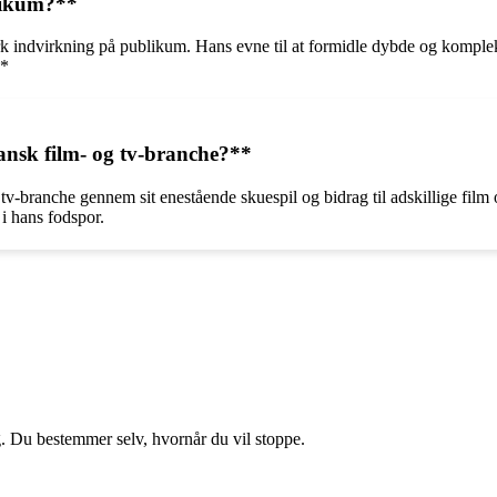
likum?**
k indvirkning på publikum. Hans evne til at formidle dybde og kompleksi
**
ansk film- og tv-branche?**
v-branche gennem sit enestående skuespil og bidrag til adskillige film 
 i hans fodspor.
g. Du bestemmer selv, hvornår du vil stoppe.