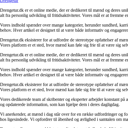
Drengetur
Drengetur.dk er et online medie, der er dedikeret til mænd og deres uni
alt fra personlig udvikling til fritidsaktiviteter. Vores mål er at frem
Vores indhold spænder over mange kategorier, herunder sundhed, karrier
behov. Hver artikel er designet til at være både informativ og engagere
Drengetur.dk eksisterer for at udfordre de stereotype opfattelser af mæn
Vores platform er et sted, hvor mænd kan føle sig frie til at være sig se
Drengetur.dk er et online medie, der er dedikeret til mænd og deres uni
alt fra personlig udvikling til fritidsaktiviteter. Vores mål er at frem
Vores indhold spænder over mange kategorier, herunder sundhed, karrier
behov. Hver artikel er designet til at være både informativ og engagere
Drengetur.dk eksisterer for at udfordre de stereotype opfattelser af mæn
Vores platform er et sted, hvor mænd kan føle sig frie til at være sig se
Vores dedikerede team af skribenter og eksperter arbejder konstant på at 
og opdaterede information, som kan hjælpe dem i deres dagligdag.
Vi anerkender, at mænd i dag står over for en række udfordringer og fo
hos ligesindede. Vi opfordrer til åbenhed og ærlighed i samtalen om ma