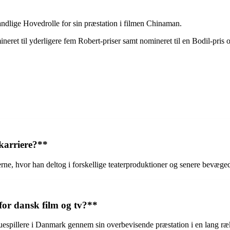
andlige Hovedrolle for sin præstation i filmen Chinaman.
ret til yderligere fem Robert-priser samt nomineret til en Bodil-pris o
karriere?**
rne, hvor han deltog i forskellige teaterproduktioner og senere bevægede
or dansk film og tv?**
uespillere i Danmark gennem sin overbevisende præstation i en lang rækk