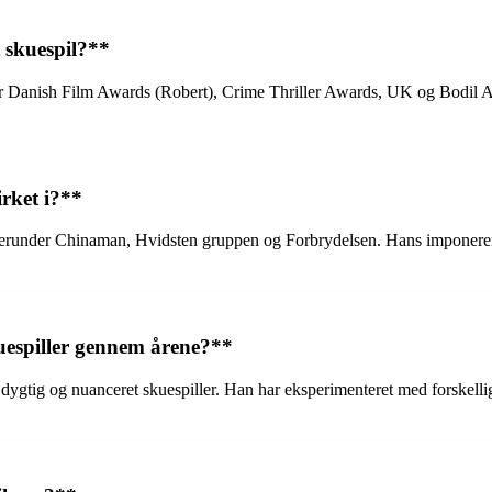
t skuespil?**
der Danish Film Awards (Robert), Crime Thriller Awards, UK og Bodil Awa
irket i?**
 herunder Chinaman, Hvidsten gruppen og Forbrydelsen. Hans imponerend
uespiller gennem årene?**
gtig og nuanceret skuespiller. Han har eksperimenteret med forskellige 