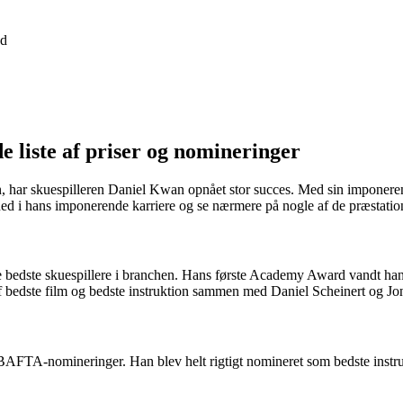
d
 liste af priser og nomineringer
en, har skuespilleren Daniel Kwan opnået stor succes. Med sin imponeren
ned i hans imponerende karriere og se nærmere på nogle af de præstatio
bedste skuespillere i branchen. Hans første Academy Award vandt han i
bedste film og bedste instruktion sammen med Daniel Scheinert og J
AFTA-nomineringer. Han blev helt rigtigt nomineret som bedste instru