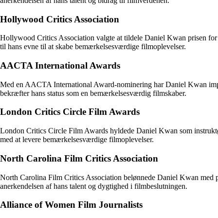
anerkendelsen af hans talent og bidrag til filmverdenen.
Hollywood Critics Association
Hollywood Critics Association valgte at tildele Daniel Kwan prisen for 
til hans evne til at skabe bemærkelsesværdige filmoplevelser.
AACTA International Awards
Med en AACTA International Award-nominering har Daniel Kwan imponer
bekræfter hans status som en bemærkelsesværdig filmskaber.
London Critics Circle Film Awards
London Critics Circle Film Awards hyldede Daniel Kwan som instruktør
med at levere bemærkelsesværdige filmoplevelser.
North Carolina Film Critics Association
North Carolina Film Critics Association belønnede Daniel Kwan med pris
anerkendelsen af hans talent og dygtighed i filmbeslutningen.
Alliance of Women Film Journalists