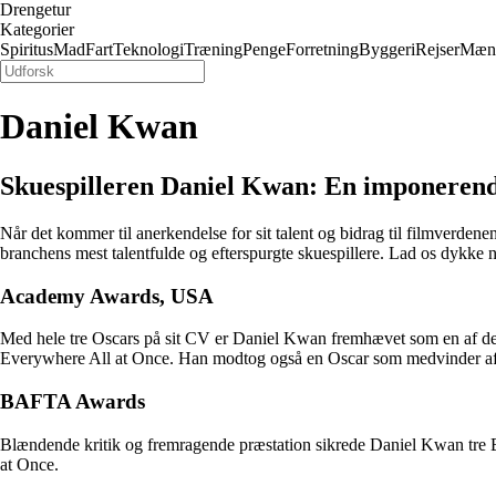
Drengetur
Kategorier
Spiritus
Mad
Fart
Teknologi
Træning
Penge
Forretning
Byggeri
Rejser
Mæn
Daniel Kwan
Skuespilleren Daniel Kwan: En imponerende
Når det kommer til anerkendelse for sit talent og bidrag til filmverden
branchens mest talentfulde og efterspurgte skuespillere. Lad os dykke 
Academy Awards, USA
Med hele tre Oscars på sit CV er Daniel Kwan fremhævet som en af de 
Everywhere All at Once. Han modtog også en Oscar som medvinder af 
BAFTA Awards
Blændende kritik og fremragende præstation sikrede Daniel Kwan tre B
at Once.