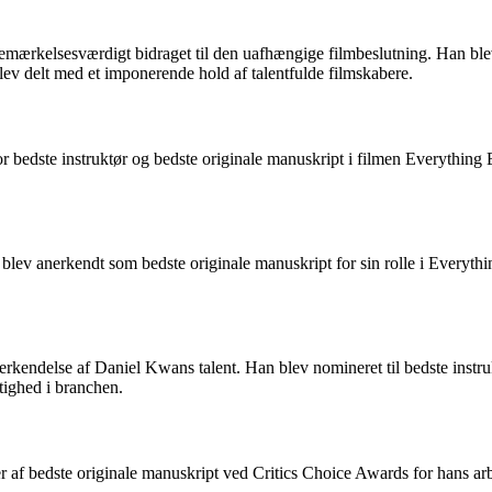
emærkelsesværdigt bidraget til den uafhængige filmbeslutning. Han ble
ev delt med et imponerende hold af talentfulde filmskabere.
 bedste instruktør og bedste originale manuskript i filmen Everything 
blev anerkendt som bedste originale manuskript for sin rolle i Every
rkendelse af Daniel Kwans talent. Han blev nomineret til bedste instr
tighed i branchen.
 af bedste originale manuskript ved Critics Choice Awards for hans ar