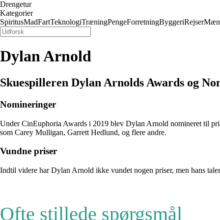
Drengetur
Kategorier
Spiritus
Mad
Fart
Teknologi
Træning
Penge
Forretning
Byggeri
Rejser
Mæn
Dylan Arnold
Skuespilleren Dylan Arnolds Awards og No
Nomineringer
Under CinEuphoria Awards i 2019 blev Dylan Arnold nomineret til pri
som Carey Mulligan, Garrett Hedlund, og flere andre.
Vundne priser
Indtil videre har Dylan Arnold ikke vundet nogen priser, men hans talent
Ofte stillede spørgsmål