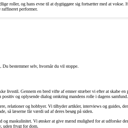
lige roller, og hans evne til at dygtiggøre sig fortsætter med at vokse. 
 raffineret performer.
g. Du bestemmer selv, hvornår du vil stoppe.
kke livsstil. Gennem en bred vifte af emner stræber vi efter at skabe e
me en positiv og oplysende dialog omkring mandens rolle i dagens samfund.
e, relationer og hobbyer. Vi tilbyder artikler, interviews og guides, d
nde, så læserne får værdi ud af deres besøg på siden.
d og maskulinitet. Vi ønsker at give mænd mulighed for at udforske deres 
lv, uden frygt for dom.