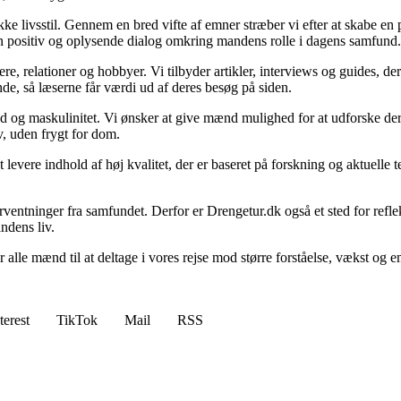
kke livsstil. Gennem en bred vifte af emner stræber vi efter at skabe e
me en positiv og oplysende dialog omkring mandens rolle i dagens samfund.
e, relationer og hobbyer. Vi tilbyder artikler, interviews og guides, d
nde, så læserne får værdi ud af deres besøg på siden.
d og maskulinitet. Vi ønsker at give mænd mulighed for at udforske deres 
lv, uden frygt for dom.
levere indhold af høj kvalitet, der er baseret på forskning og aktuelle te
rventninger fra samfundet. Derfor er Drengetur.dk også et sted for refl
ndens liv.
erer alle mænd til at deltage i vores rejse mod større forståelse, væks
terest
TikTok
Mail
RSS