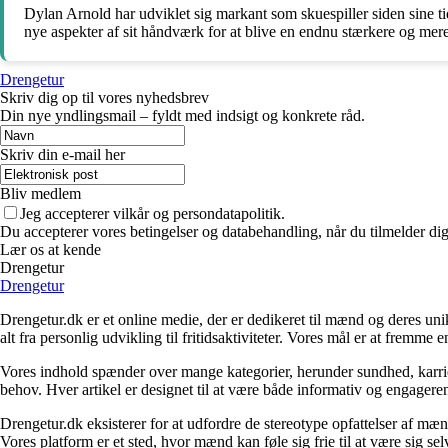
Dylan Arnold har udviklet sig markant som skuespiller siden sine tid
nye aspekter af sit håndværk for at blive en endnu stærkere og mere
Drengetur
Skriv dig op til vores nyhedsbrev
Din nye yndlingsmail – fyldt med indsigt og konkrete råd.
Skriv din e-mail her
Bliv medlem
Jeg accepterer vilkår og persondatapolitik.
Du accepterer vores betingelser og databehandling, når du tilmelder di
Lær os at kende
Drengetur
Drengetur
Drengetur.dk er et online medie, der er dedikeret til mænd og deres uni
alt fra personlig udvikling til fritidsaktiviteter. Vores mål er at frem
Vores indhold spænder over mange kategorier, herunder sundhed, karrier
behov. Hver artikel er designet til at være både informativ og engagere
Drengetur.dk eksisterer for at udfordre de stereotype opfattelser af mæn
Vores platform er et sted, hvor mænd kan føle sig frie til at være sig se