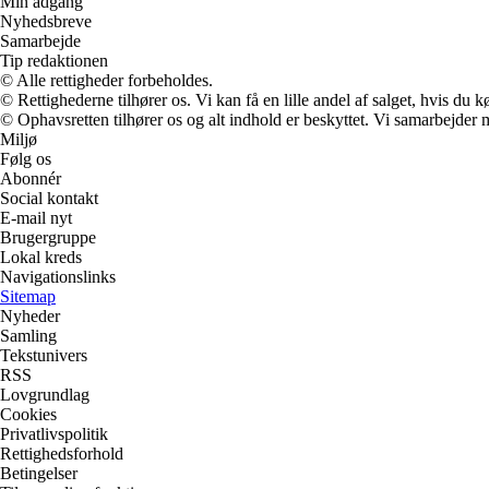
Min adgang
Nyhedsbreve
Samarbejde
Tip redaktionen
© Alle rettigheder forbeholdes.
© Rettighederne tilhører os. Vi kan få en lille andel af salget, hvis du
© Ophavsretten tilhører os og alt indhold er beskyttet. Vi samarbejder 
Miljø
Følg os
Abonnér
Social kontakt
E-mail nyt
Brugergruppe
Lokal kreds
Navigationslinks
Sitemap
Nyheder
Samling
Tekstunivers
RSS
Lovgrundlag
Cookies
Privatlivspolitik
Rettighedsforhold
Betingelser