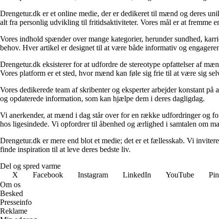
Drengetur.dk er et online medie, der er dedikeret til mænd og deres uni
alt fra personlig udvikling til fritidsaktiviteter. Vores mål er at frem
Vores indhold spænder over mange kategorier, herunder sundhed, karrier
behov. Hver artikel er designet til at være både informativ og engagere
Drengetur.dk eksisterer for at udfordre de stereotype opfattelser af mæn
Vores platform er et sted, hvor mænd kan føle sig frie til at være sig se
Vores dedikerede team af skribenter og eksperter arbejder konstant på at 
og opdaterede information, som kan hjælpe dem i deres dagligdag.
Vi anerkender, at mænd i dag står over for en række udfordringer og fo
hos ligesindede. Vi opfordrer til åbenhed og ærlighed i samtalen om ma
Drengetur.dk er mere end blot et medie; det er et fællesskab. Vi invit
finde inspiration til at leve deres bedste liv.
Del og spred varme
X
Facebook
Instagram
LinkedIn
YouTube
Pin
Om os
Besked
Presseinfo
Reklame