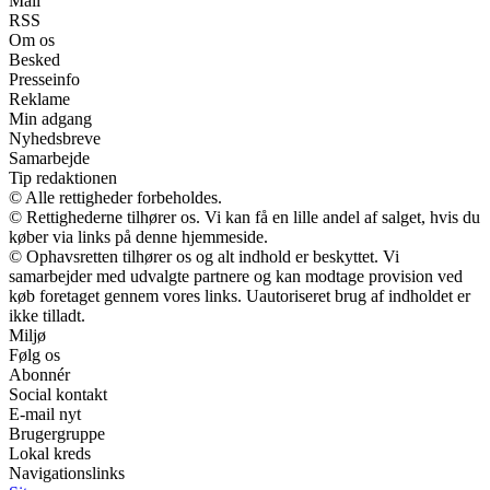
Mail
RSS
Om os
Besked
Presseinfo
Reklame
Min adgang
Nyhedsbreve
Samarbejde
Tip redaktionen
© Alle rettigheder forbeholdes.
© Rettighederne tilhører os. Vi kan få en lille andel af salget, hvis du
køber via links på denne hjemmeside.
© Ophavsretten tilhører os og alt indhold er beskyttet. Vi
samarbejder med udvalgte partnere og kan modtage provision ved
køb foretaget gennem vores links. Uautoriseret brug af indholdet er
ikke tilladt.
Miljø
Følg os
Abonnér
Social kontakt
E-mail nyt
Brugergruppe
Lokal kreds
Navigationslinks