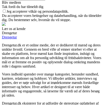
Bliv medlem
Tak fordi du har tilmeldt dig
Jeg accepterer vilkår og persondatapolitik.
Du accepterer vores betingelser og databehandling, når du tilmelder
dig. Du bestemmer selv, hvornår du vil stoppe.
Lær os at kende
Drengetur
Drengetur
Drengetur.dk er et online medie, der er dedikeret til mænd og deres
unikke livsstil. Gennem en bred vifte af emner stræber vi efter at
skabe en platform, hvor mænd kan finde inspiration, indsigt og
information om alt fra personlig udvikling til fritidsaktiviteter. Vores
mål er at fremme en positiv og oplysende dialog omkring mandens
rolle i dagens samfund.
Vores indhold spænder over mange kategorier, herunder sundhed,
karriere, relationer og hobbyer. Vi tilbyder artikler, interviews og
guides, der er nøje udvalgt for at imødekomme mænds forskellige
interesser og behov. Hver artikel er designet til at være både
informativ og engagerende, så læserne får værdi ud af deres besøg
på siden.
Drengetur.dk eksisterer for at udfordre de stereotype opfattelser af