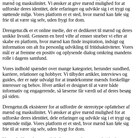
mænd og maskulinitet. Vi ønsker at give mænd mulighed for at
udforske deres identitet, dele erfaringer og udvikle sig i et trygt og
støttende miljø. Vores platform er et sted, hvor mænd kan føle sig
frie til at være sig selv, uden frygt for dom.
Drengetur.dk er et online medie, der er dedikeret til mænd og deres
unikke livsstil. Gennem en bred vifte af emner stræber vi efter at
skabe en platform, hvor mænd kan finde inspiration, indsigt og
information om alt fra personlig udvikling til fritidsaktiviteter. Vores
mål er at fremme en positiv og oplysende dialog omkring mandens
rolle i dagens samfund.
Vores indhold spænder over mange kategorier, herunder sundhed,
karriere, relationer og hobbyer. Vi tilbyder artikler, interviews og
guides, der er nøje udvalgt for at imødekomme mænds forskellige
interesser og behov. Hver artikel er designet til at være både
informativ og engagerende, så læserne får værdi ud af deres besøg
på siden.
Drengetur.dk eksisterer for at udfordre de stereotype opfattelser af
mænd og maskulinitet. Vi ønsker at give mænd mulighed for at
udforske deres identitet, dele erfaringer og udvikle sig i et trygt og
støttende miljø. Vores platform er et sted, hvor mænd kan føle sig
frie til at være sig selv, uden frygt for dom.