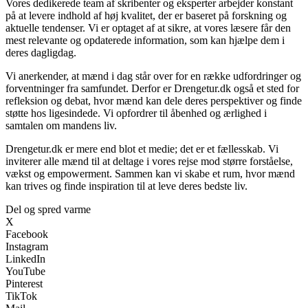
Vores dedikerede team af skribenter og eksperter arbejder konstant
på at levere indhold af høj kvalitet, der er baseret på forskning og
aktuelle tendenser. Vi er optaget af at sikre, at vores læsere får den
mest relevante og opdaterede information, som kan hjælpe dem i
deres dagligdag.
Vi anerkender, at mænd i dag står over for en række udfordringer og
forventninger fra samfundet. Derfor er Drengetur.dk også et sted for
refleksion og debat, hvor mænd kan dele deres perspektiver og finde
støtte hos ligesindede. Vi opfordrer til åbenhed og ærlighed i
samtalen om mandens liv.
Drengetur.dk er mere end blot et medie; det er et fællesskab. Vi
inviterer alle mænd til at deltage i vores rejse mod større forståelse,
vækst og empowerment. Sammen kan vi skabe et rum, hvor mænd
kan trives og finde inspiration til at leve deres bedste liv.
Del og spred varme
X
Facebook
Instagram
LinkedIn
YouTube
Pinterest
TikTok