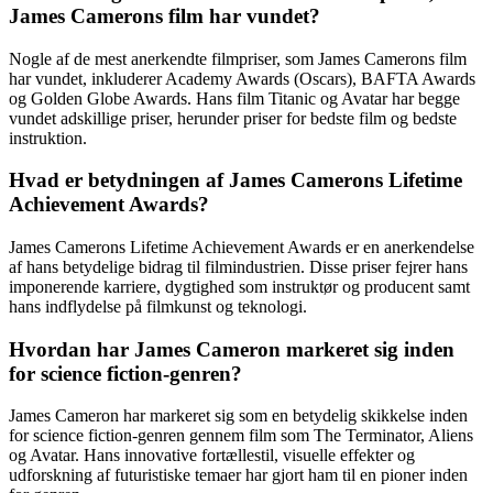
James Camerons film har vundet?
Nogle af de mest anerkendte filmpriser, som James Camerons film
har vundet, inkluderer Academy Awards (Oscars), BAFTA Awards
og Golden Globe Awards. Hans film Titanic og Avatar har begge
vundet adskillige priser, herunder priser for bedste film og bedste
instruktion.
Hvad er betydningen af ​​James Camerons Lifetime
Achievement Awards?
James Camerons Lifetime Achievement Awards er en anerkendelse
af hans betydelige bidrag til filmindustrien. Disse priser fejrer hans
imponerende karriere, dygtighed som instruktør og producent samt
hans indflydelse på filmkunst og teknologi.
Hvordan har James Cameron markeret sig inden
for science fiction-genren?
James Cameron har markeret sig som en betydelig skikkelse inden
for science fiction-genren gennem film som The Terminator, Aliens
og Avatar. Hans innovative fortællestil, visuelle effekter og
udforskning af futuristiske temaer har gjort ham til en pioner inden