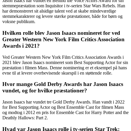
Jason Isaacs har vundet en Behind the Voice Actors Award for sin
stemmepræstation som Inquisitor i tv-serien Star Wars Rebels. Han
har demonstreret sit alsidige talent ved at skabe mindeværdige
stemmekarakterer og levere stærke præstationer, både for børn og
voksne publikum.
Hvilken rolle blev Jason Isaacs nomineret for ved
Greater Western New York Film Critics Association
Awards i 2021?
Ved Greater Western New York Film Critics Association Awards i
2021 blev Jason Isaacs nomineret som Best Supporting Actor for sin
præstation i filmen Mass. Denne nominering er et eksempel på hans
evne til at levere overbevisende skuespil i en støttende rolle.
Hvor mange Gold Derby Awards har Jason Isaacs
vundet, og for hvilke præstationer?
Jason Isaacs har vundet tre Gold Derby Awards. Han vandt i 2022
for Best Supporting Actor og Best Ensemble Cast for filmen Mass
og modtog i 2012 en pris for Ensemble Cast for Harry Potter and the
Deathly Hallows: Part 2.
Hvad var Jason Isaacs rolle i tv-serien Star Trek: