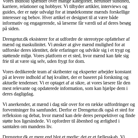
Vores indhold spænder over mange kategorier, herunder sundhed,
karriere, relationer og hobbyer. Vi tilbyder artikler, interviews og
guides, der er nøje udvalgt for at imødekomme mænds forskellige
interesser og behov. Hver artikel er designet til at være både
informativ og engagerende, så læserne får værdi ud af deres besøg
på siden.
Drengetur.dk eksisterer for at udfordre de stereotype opfattelser af
mænd og maskulinitet. Vi ønsker at give mænd mulighed for at
udforske deres identitet, dele erfaringer og udvikle sig i et trygt og
støttende miljø. Vores platform er et sted, hvor mænd kan føle sig
frie til at være sig selv, uden frygt for dom.
Vores dedikerede team af skribenter og eksperter arbejder konstant
på at levere indhold af høj kvalitet, der er baseret på forskning og
aktuelle tendenser. Vi er optaget af at sikre, at vores læsere får den
mest relevante og opdaterede information, som kan hjælpe dem i
deres dagligdag.
Vi anerkender, at mænd i dag står over for en række udfordringer og
forventninger fra samfundet. Derfor er Drengetur.dk også et sted for
refleksion og debat, hvor mænd kan dele deres perspektiver og finde
støtte hos ligesindede. Vi opfordrer til åbenhed og ærlighed i
samtalen om mandens liv.
Drengetur.dk er mere end blot et medie; det er et fællesskab. Vi