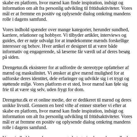
skabe en platform, hvor mænd kan finde inspiration, indsigt og
information om alt fra personlig udvikling til fritidsaktiviteter. Vores
mål er at fremme en positiv og oplysende dialog omkring mandens
rolle i dagens samfund.
Vores indhold spænder over mange kategorier, herunder sundhed,
karriere, relationer og hobbyer. Vi tilbyder artikler, interviews og
guides, der er nøje udvalgt for at imødekomme mænds forskellige
interesser og behov. Hver artikel er designet til at være både
informativ og engagerende, så læserne får værdi ud af deres besøg
på siden.
Drengetur.dk eksisterer for at udfordre de stereotype opfattelser af
mænd og maskulinitet. Vi ønsker at give mænd mulighed for at
udforske deres identitet, dele erfaringer og udvikle sig i et trygt og
støttende miljø. Vores platform er et sted, hvor mænd kan føle sig
frie til at være sig selv, uden frygt for dom.
Drengetur.dk er et online medie, der er dedikeret til mænd og deres
unikke livsstil. Gennem en bred vifte af emner stræber vi efter at
skabe en platform, hvor mænd kan finde inspiration, indsigt og
information om alt fra personlig udvikling til fritidsaktiviteter. Vores
mål er at fremme en positiv og oplysende dialog omkring mandens
rolle i dagens samfund.