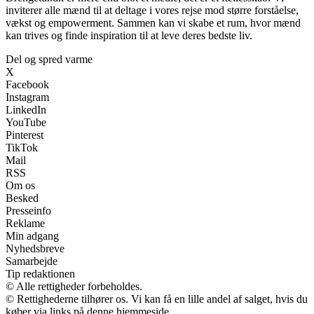
inviterer alle mænd til at deltage i vores rejse mod større forståelse,
vækst og empowerment. Sammen kan vi skabe et rum, hvor mænd
kan trives og finde inspiration til at leve deres bedste liv.
Del og spred varme
X
Facebook
Instagram
LinkedIn
YouTube
Pinterest
TikTok
Mail
RSS
Om os
Besked
Presseinfo
Reklame
Min adgang
Nyhedsbreve
Samarbejde
Tip redaktionen
© Alle rettigheder forbeholdes.
© Rettighederne tilhører os. Vi kan få en lille andel af salget, hvis du
køber via links på denne hjemmeside.