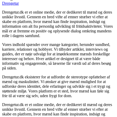
Drengetur
Drengetur.dk er et online medie, der er dedikeret til mænd og deres
unikke livsstil. Gennem en bred vifte af emner stræber vi efter at
skabe en platform, hvor mænd kan finde inspiration, indsigt og
information om alt fra personlig udvikling til fritidsaktiviteter. Vores
mål er at fremme en positiv og oplysende dialog omkring mandens
rolle i dagens samfund.
Vores indhold spænder over mange kategorier, herunder sundhed,
karriere, relationer og hobbyer. Vi tilbyder artikler, interviews og
guides, der er nøje udvalgt for at imødekomme mænds forskellige
interesser og behov. Hver artikel er designet til at være både
informativ og engagerende, så læserne får værdi ud af deres besøg
på siden.
Drengetur.dk eksisterer for at udfordre de stereotype opfattelser af
mænd og maskulinitet. Vi ønsker at give mænd mulighed for at
udforske deres identitet, dele erfaringer og udvikle sig i et trygt og
støttende miljø. Vores platform er et sted, hvor mænd kan føle sig
frie til at være sig selv, uden frygt for dom.
Drengetur.dk er et online medie, der er dedikeret til mænd og deres
unikke livsstil. Gennem en bred vifte af emner stræber vi efter at
skabe en platform, hvor mænd kan finde inspiration, indsigt og