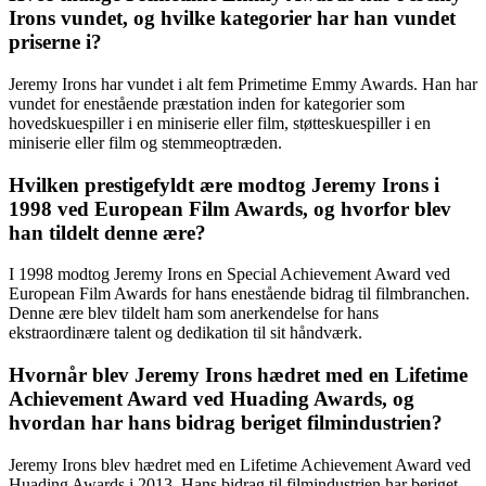
Irons vundet, og hvilke kategorier har han vundet
priserne i?
Jeremy Irons har vundet i alt fem Primetime Emmy Awards. Han har
vundet for enestående præstation inden for kategorier som
hovedskuespiller i en miniserie eller film, støtteskuespiller i en
miniserie eller film og stemmeoptræden.
Hvilken prestigefyldt ære modtog Jeremy Irons i
1998 ved European Film Awards, og hvorfor blev
han tildelt denne ære?
I 1998 modtog Jeremy Irons en Special Achievement Award ved
European Film Awards for hans enestående bidrag til filmbranchen.
Denne ære blev tildelt ham som anerkendelse for hans
ekstraordinære talent og dedikation til sit håndværk.
Hvornår blev Jeremy Irons hædret med en Lifetime
Achievement Award ved Huading Awards, og
hvordan har hans bidrag beriget filmindustrien?
Jeremy Irons blev hædret med en Lifetime Achievement Award ved
Huading Awards i 2013. Hans bidrag til filmindustrien har beriget