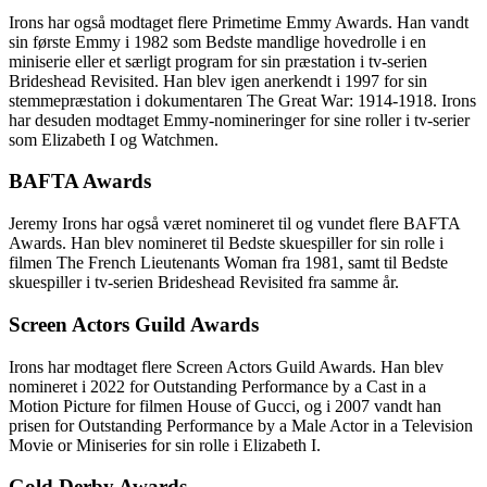
Irons har også modtaget flere Primetime Emmy Awards. Han vandt
sin første Emmy i 1982 som Bedste mandlige hovedrolle i en
miniserie eller et særligt program for sin præstation i tv-serien
Brideshead Revisited. Han blev igen anerkendt i 1997 for sin
stemmepræstation i dokumentaren The Great War: 1914-1918. Irons
har desuden modtaget Emmy-nomineringer for sine roller i tv-serier
som Elizabeth I og Watchmen.
BAFTA Awards
Jeremy Irons har også været nomineret til og vundet flere BAFTA
Awards. Han blev nomineret til Bedste skuespiller for sin rolle i
filmen The French Lieutenants Woman fra 1981, samt til Bedste
skuespiller i tv-serien Brideshead Revisited fra samme år.
Screen Actors Guild Awards
Irons har modtaget flere Screen Actors Guild Awards. Han blev
nomineret i 2022 for Outstanding Performance by a Cast in a
Motion Picture for filmen House of Gucci, og i 2007 vandt han
prisen for Outstanding Performance by a Male Actor in a Television
Movie or Miniseries for sin rolle i Elizabeth I.
Gold Derby Awards