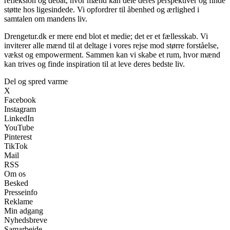
refleksion og debat, hvor mænd kan dele deres perspektiver og finde
støtte hos ligesindede. Vi opfordrer til åbenhed og ærlighed i
samtalen om mandens liv.
Drengetur.dk er mere end blot et medie; det er et fællesskab. Vi
inviterer alle mænd til at deltage i vores rejse mod større forståelse,
vækst og empowerment. Sammen kan vi skabe et rum, hvor mænd
kan trives og finde inspiration til at leve deres bedste liv.
Del og spred varme
X
Facebook
Instagram
LinkedIn
YouTube
Pinterest
TikTok
Mail
RSS
Om os
Besked
Presseinfo
Reklame
Min adgang
Nyhedsbreve
Samarbejde