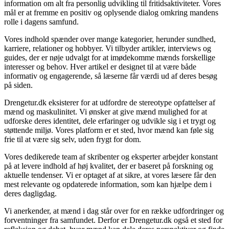
information om alt fra personlig udvikling til fritidsaktiviteter. Vores
mål er at fremme en positiv og oplysende dialog omkring mandens
rolle i dagens samfund.
Vores indhold spænder over mange kategorier, herunder sundhed,
karriere, relationer og hobbyer. Vi tilbyder artikler, interviews og
guides, der er nøje udvalgt for at imødekomme mænds forskellige
interesser og behov. Hver artikel er designet til at være både
informativ og engagerende, så læserne får værdi ud af deres besøg
på siden.
Drengetur.dk eksisterer for at udfordre de stereotype opfattelser af
mænd og maskulinitet. Vi ønsker at give mænd mulighed for at
udforske deres identitet, dele erfaringer og udvikle sig i et trygt og
støttende miljø. Vores platform er et sted, hvor mænd kan føle sig
frie til at være sig selv, uden frygt for dom.
Vores dedikerede team af skribenter og eksperter arbejder konstant
på at levere indhold af høj kvalitet, der er baseret på forskning og
aktuelle tendenser. Vi er optaget af at sikre, at vores læsere får den
mest relevante og opdaterede information, som kan hjælpe dem i
deres dagligdag.
Vi anerkender, at mænd i dag står over for en række udfordringer og
forventninger fra samfundet. Derfor er Drengetur.dk også et sted for