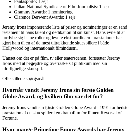
Fantasporto: 1 sejr
Italian National Syndicate of Film Journalists: 1 sejr
Grammy Awards: 1 nominering
Clarence Derwent Awards: 1 sejr
Jeremy Irons imponerende liste af priser og nomineringer er en sand
testament til hans talent og dedikation til sin kunst. Hans evne til at
fordybe sig i sine roller og levere ekstraordinære præstationer har
gjort ham til en af de mest tiltrækkende skuespillere i både
Hollywood og internationalt filmindustri.
Uanset om det er på film, tv eller teaterscenen, fortsætter Jeremy
Irons med at begejstre og overraske sit publikum med sin
uforlignelige skuespil.
Ofte stillede spørgsmål
Hvornår vandt Jeremy Irons sin første Golden
Globe Award, og hvilken film var det for?
Jeremy Irons vandt sin første Golden Globe Award i 1991 for bedste
præstation af en skuespiller i en dramafilm for filmen Reversal of
Fortune.
Hvor mange Primetime Emmy Awards har Jeremy