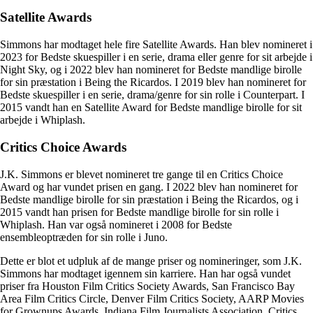
Satellite Awards
Simmons har modtaget hele fire Satellite Awards. Han blev nomineret i
2023 for Bedste skuespiller i en serie, drama eller genre for sit arbejde i
Night Sky, og i 2022 blev han nomineret for Bedste mandlige birolle
for sin præstation i Being the Ricardos. I 2019 blev han nomineret for
Bedste skuespiller i en serie, drama/genre for sin rolle i Counterpart. I
2015 vandt han en Satellite Award for Bedste mandlige birolle for sit
arbejde i Whiplash.
Critics Choice Awards
J.K. Simmons er blevet nomineret tre gange til en Critics Choice
Award og har vundet prisen en gang. I 2022 blev han nomineret for
Bedste mandlige birolle for sin præstation i Being the Ricardos, og i
2015 vandt han prisen for Bedste mandlige birolle for sin rolle i
Whiplash. Han var også nomineret i 2008 for Bedste
ensembleoptræden for sin rolle i Juno.
Dette er blot et udpluk af de mange priser og nomineringer, som J.K.
Simmons har modtaget igennem sin karriere. Han har også vundet
priser fra Houston Film Critics Society Awards, San Francisco Bay
Area Film Critics Circle, Denver Film Critics Society, AARP Movies
for Grownups Awards, Indiana Film Journalists Association, Critics