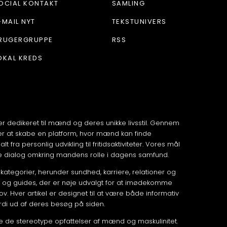
OCIAL KONTAKT
SAMLING
-MAIL NYT
TEKSTUNIVERS
RUGERGRUPPE
RSS
OKAL KREDS
er dedikeret til mænd og deres unikke livsstil. Gennem
ter at skabe en platform, hvor mænd kan finde
t fra personlig udvikling til fritidsaktiviteter. Vores mål
e dialog omkring mandens rolle i dagens samfund.
tegorier, herunder sundhed, karriere, relationer og
iews og guides, der er nøje udvalgt for at imødekomme
. Hver artikel er designet til at være både informativ
di ud af deres besøg på siden.
re de stereotype opfattelser af mænd og maskulinitet.