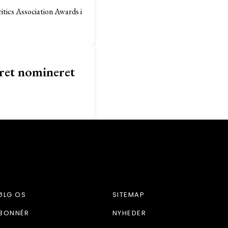
ics Association Awards i
ret nomineret
ØLG OS
SITEMAP
BONNÉR
NYHEDER