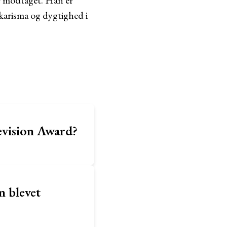
r modtaget. Han er
 karisma og dygtighed i
evision Award?
 blevet