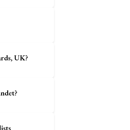
ards, UK?
ndet?
ists