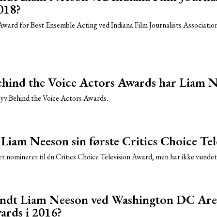
018?
ard for Best Ensemble Acting ved Indiana Film Journalists Association
hind the Voice Actors Awards har Liam N
yv Behind the Voice Actors Awards.
Liam Neeson sin første Critics Choice Te
 nomineret til én Critics Choice Television Award, men har ikke vunde
andt Liam Neeson ved Washington DC Area
ards i 2016?