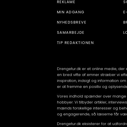
REKLAME
S
MIN ADGANG
E
NYHEDSBREVE
B
SAMARBEJDE
L
TIP REDAKTIONEN
Drengetur.dk er et online medie, der 
en bred vifte af emner stræber vi ef
inspiration, indsigt og information om al
er at fremme en positiv og oplysend
Vores indhold spænder over mange ka
hobbyer. Vi tilbyder artikler, interv
mænds forskellige interesser og behov
og engagerende, så læserne får vær
Drengetur.dk eksisterer for at udford