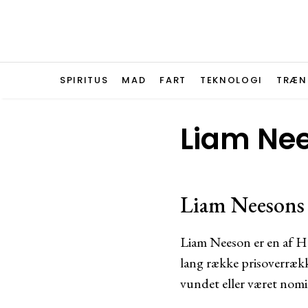
SPIRITUS
MAD
FART
TEKNOLOGI
TRÆN
Liam Ne
Liam Neesons 
Liam Neeson er en af Ho
lang række prisoverrække
vundet eller været nomine