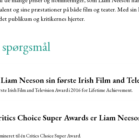
g af de mange priser og nomineringer, som Liam Neeson ha
talent og sine præstationer på både film og teater. Med sin
det publikum og kritikernes hjerter.
e spørgsmål
Liam Neeson sin første Irish Film and Tel
ste Irish Film and Television Award i 2016 for Lifetime Achievement.
tics Choice Super Awards er Liam Neeson
ineret til én Critics Choice Super Award.