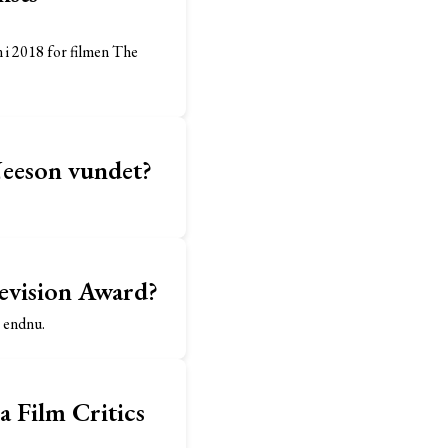
 i 2018 for filmen The
eeson vundet?
levision Award?
t endnu.
 Film Critics