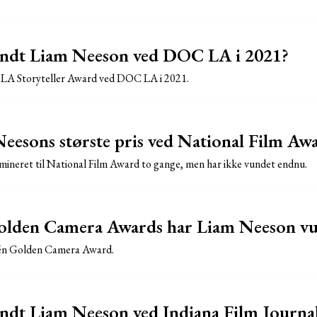
vandt Liam Neeson ved DOC LA i 2021?
A Storyteller Award ved DOC LA i 2021.
eesons største pris ved National Film Aw
ineret til National Film Award to gange, men har ikke vundet endnu.
lden Camera Awards har Liam Neeson vu
én Golden Camera Award.
andt Liam Neeson ved Indiana Film Journal