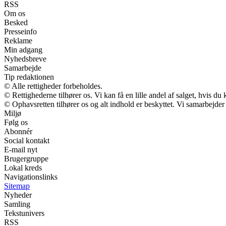
RSS
Om os
Besked
Presseinfo
Reklame
Min adgang
Nyhedsbreve
Samarbejde
Tip redaktionen
© Alle rettigheder forbeholdes.
© Rettighederne tilhører os. Vi kan få en lille andel af salget, hvis d
© Ophavsretten tilhører os og alt indhold er beskyttet. Vi samarbejder
Miljø
Følg os
Abonnér
Social kontakt
E-mail nyt
Brugergruppe
Lokal kreds
Navigationslinks
Sitemap
Nyheder
Samling
Tekstunivers
RSS