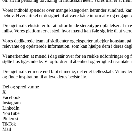
om alt fra personlig udvikling til fritidsaktiviteter. Vores mål er at
Vores indhold spænder over mange kategorier, herunder sundhed, karrie
behov. Hver artikel er designet til at være både informativ og engager
Drengetur.dk eksisterer for at udfordre de stereotype opfattelser af mæ
miljø. Vores platform er et sted, hvor mænd kan føle sig frie til at vær
Vores dedikerede team af skribenter og eksperter arbejder konstant på at
relevante og opdaterede information, som kan hjælpe dem i deres dag
Vi anerkender, at mænd i dag står over for en række udfordringer og f
støtte hos ligesindede. Vi opfordrer til åbenhed og ærlighed i samtale
Drengetur.dk er mere end blot et medie; det er et fællesskab. Vi invi
og finde inspiration til at leve deres bedste liv.
Del og spred varme
X
Facebook
Instagram
LinkedIn
YouTube
Pinterest
TikTok
Mail