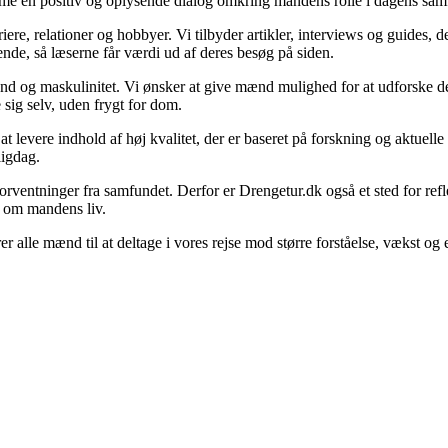
 fremme en positiv og oplysende dialog omkring mandens rolle i dagens sa
re, relationer og hobbyer. Vi tilbyder artikler, interviews og guides, 
ende, så læserne får værdi ud af deres besøg på siden.
nd og maskulinitet. Vi ønsker at give mænd mulighed for at udforske deres
e sig selv, uden frygt for dom.
 levere indhold af høj kvalitet, der er baseret på forskning og aktuelle t
ligdag.
orventninger fra samfundet. Derfor er Drengetur.dk også et sted for re
n om mandens liv.
terer alle mænd til at deltage i vores rejse mod større forståelse, væk