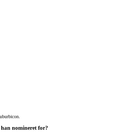
Suburbicon.
v han nomineret for?