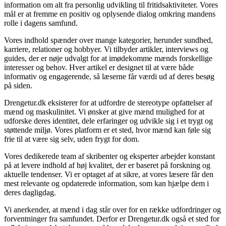
information om alt fra personlig udvikling til fritidsaktiviteter. Vores
mål er at fremme en positiv og oplysende dialog omkring mandens
rolle i dagens samfund.
Vores indhold spænder over mange kategorier, herunder sundhed,
karriere, relationer og hobbyer. Vi tilbyder artikler, interviews og
guides, der er nøje udvalgt for at imødekomme mænds forskellige
interesser og behov. Hver artikel er designet til at være både
informativ og engagerende, så læserne får værdi ud af deres besøg
på siden.
Drengetur.dk eksisterer for at udfordre de stereotype opfattelser af
mænd og maskulinitet. Vi ønsker at give mænd mulighed for at
udforske deres identitet, dele erfaringer og udvikle sig i et trygt og
støttende miljø. Vores platform er et sted, hvor mænd kan føle sig
frie til at være sig selv, uden frygt for dom.
Vores dedikerede team af skribenter og eksperter arbejder konstant
på at levere indhold af høj kvalitet, der er baseret på forskning og
aktuelle tendenser. Vi er optaget af at sikre, at vores læsere får den
mest relevante og opdaterede information, som kan hjælpe dem i
deres dagligdag.
Vi anerkender, at mænd i dag står over for en række udfordringer og
forventninger fra samfundet. Derfor er Drengetur.dk også et sted for