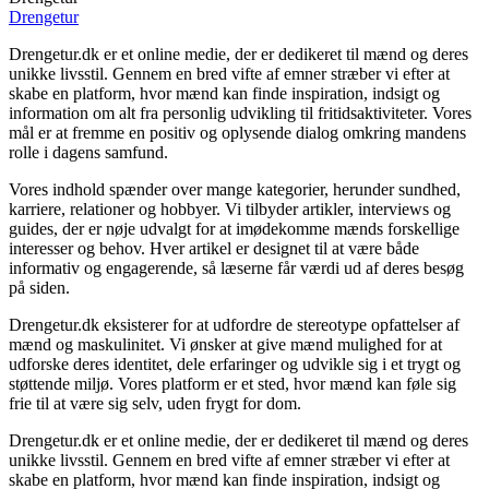
Drengetur
Drengetur.dk er et online medie, der er dedikeret til mænd og deres
unikke livsstil. Gennem en bred vifte af emner stræber vi efter at
skabe en platform, hvor mænd kan finde inspiration, indsigt og
information om alt fra personlig udvikling til fritidsaktiviteter. Vores
mål er at fremme en positiv og oplysende dialog omkring mandens
rolle i dagens samfund.
Vores indhold spænder over mange kategorier, herunder sundhed,
karriere, relationer og hobbyer. Vi tilbyder artikler, interviews og
guides, der er nøje udvalgt for at imødekomme mænds forskellige
interesser og behov. Hver artikel er designet til at være både
informativ og engagerende, så læserne får værdi ud af deres besøg
på siden.
Drengetur.dk eksisterer for at udfordre de stereotype opfattelser af
mænd og maskulinitet. Vi ønsker at give mænd mulighed for at
udforske deres identitet, dele erfaringer og udvikle sig i et trygt og
støttende miljø. Vores platform er et sted, hvor mænd kan føle sig
frie til at være sig selv, uden frygt for dom.
Drengetur.dk er et online medie, der er dedikeret til mænd og deres
unikke livsstil. Gennem en bred vifte af emner stræber vi efter at
skabe en platform, hvor mænd kan finde inspiration, indsigt og