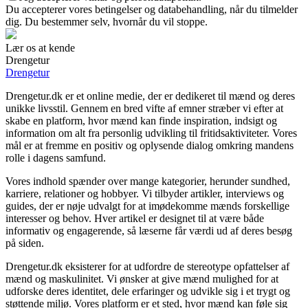
Du accepterer vores betingelser og databehandling, når du tilmelder
dig. Du bestemmer selv, hvornår du vil stoppe.
Lær os at kende
Drengetur
Drengetur
Drengetur.dk er et online medie, der er dedikeret til mænd og deres
unikke livsstil. Gennem en bred vifte af emner stræber vi efter at
skabe en platform, hvor mænd kan finde inspiration, indsigt og
information om alt fra personlig udvikling til fritidsaktiviteter. Vores
mål er at fremme en positiv og oplysende dialog omkring mandens
rolle i dagens samfund.
Vores indhold spænder over mange kategorier, herunder sundhed,
karriere, relationer og hobbyer. Vi tilbyder artikler, interviews og
guides, der er nøje udvalgt for at imødekomme mænds forskellige
interesser og behov. Hver artikel er designet til at være både
informativ og engagerende, så læserne får værdi ud af deres besøg
på siden.
Drengetur.dk eksisterer for at udfordre de stereotype opfattelser af
mænd og maskulinitet. Vi ønsker at give mænd mulighed for at
udforske deres identitet, dele erfaringer og udvikle sig i et trygt og
støttende miljø. Vores platform er et sted, hvor mænd kan føle sig