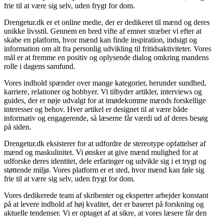
frie til at være sig selv, uden frygt for dom.
Drengetur.dk er et online medie, der er dedikeret til mænd og deres
unikke livsstil. Gennem en bred vifte af emner stræber vi efter at
skabe en platform, hvor mænd kan finde inspiration, indsigt og
information om alt fra personlig udvikling til fritidsaktiviteter. Vores
mål er at fremme en positiv og oplysende dialog omkring mandens
rolle i dagens samfund.
Vores indhold spænder over mange kategorier, herunder sundhed,
karriere, relationer og hobbyer. Vi tilbyder artikler, interviews og
guides, der er nøje udvalgt for at imødekomme mænds forskellige
interesser og behov. Hver artikel er designet til at være både
informativ og engagerende, så læserne får værdi ud af deres besøg
på siden.
Drengetur.dk eksisterer for at udfordre de stereotype opfattelser af
mænd og maskulinitet. Vi ønsker at give mænd mulighed for at
udforske deres identitet, dele erfaringer og udvikle sig i et trygt og
støttende miljø. Vores platform er et sted, hvor mænd kan føle sig
frie til at være sig selv, uden frygt for dom.
Vores dedikerede team af skribenter og eksperter arbejder konstant
på at levere indhold af høj kvalitet, der er baseret på forskning og
aktuelle tendenser. Vi er optaget af at sikre, at vores læsere får den