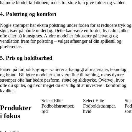
hæmme blodcirkulationen, mens for store kan give folder og vabler.
4. Polstring og komfort
Nogle strømper har ekstra polstring under foden for at reducere tryk og
stød, især på hårde underlag. Dette kan være en fordel, hvis du spiller
ofte eller på kunstgræs. Andre modeller fokuserer på letvægt og
ventilation frem for polstring – valget afhænger af din spillestil og
præference.
5. Pris og holdbarhed
Prisen på fodboldstrømper varierer afhængigt af materialer, teknologi
og brand. Billigere modeller kan være fine til træning, mens dyrere
strømper ofte har bedre pasform, støtte og slidstyrke. Overvej, hvor
ofte du spiller, og hvor meget du er villig til at investere i komfort og
kvalitet.
Select Elite
Select Elite
Sele
Fodboldstrømper,
Fodboldstrømper,
Fod
Produkter
rød
hvid
sort
i fokus