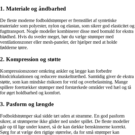
1. Materiale og åndbarhed
De fleste moderne fodboldstrømper er fremstillet af syntetiske
materialer som polyester, nylon og elastan, som sikrer god elasticitet og
fugttransport. Nogle modeller kombinerer disse med bomuld for ekstra
blødhed. Hvis du sveder meget, bør du vælge strømper med
ventilationszoner eller mesh-paneler, der hjælper med at holde
fødderne tørre.
2. Kompression og støtte
Kompressionszoner omkring ankler og lægge kan forbedre
blodcirkulationen og reducere muskeltræthed. Samtidig giver de ekstra
støtte, som kan mindske risikoen for vrid og overbelastning. Mange
spillere foretrækker strømper med forstærkede områder ved hæl og tå
for øget holdbarhed og komfort.
3. Pasform og længde
Fodboldstrømper skal sidde tæt uden at stramme. En god pasform
sikrer, at strømperne ikke glider ned under spillet. De fleste modeller
går op til lige under knæet, så de kan dække benskinnerne korrekt.
Sørg for at vælge den rigtige størrelse, da for små strømper kan