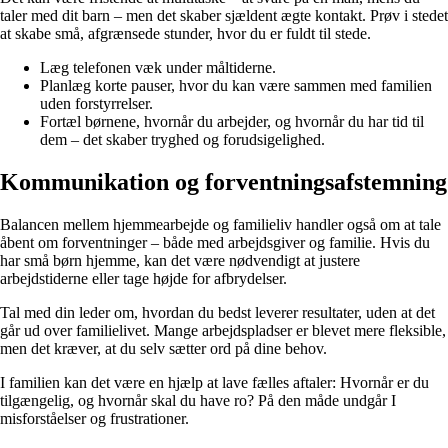
taler med dit barn – men det skaber sjældent ægte kontakt. Prøv i stedet
at skabe små, afgrænsede stunder, hvor du er fuldt til stede.
Læg telefonen væk under måltiderne.
Planlæg korte pauser, hvor du kan være sammen med familien
uden forstyrrelser.
Fortæl børnene, hvornår du arbejder, og hvornår du har tid til
dem – det skaber tryghed og forudsigelighed.
Kommunikation og forventningsafstemning
Balancen mellem hjemmearbejde og familieliv handler også om at tale
åbent om forventninger – både med arbejdsgiver og familie. Hvis du
har små børn hjemme, kan det være nødvendigt at justere
arbejdstiderne eller tage højde for afbrydelser.
Tal med din leder om, hvordan du bedst leverer resultater, uden at det
går ud over familielivet. Mange arbejdspladser er blevet mere fleksible,
men det kræver, at du selv sætter ord på dine behov.
I familien kan det være en hjælp at lave fælles aftaler: Hvornår er du
tilgængelig, og hvornår skal du have ro? På den måde undgår I
misforståelser og frustrationer.