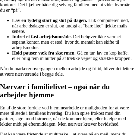
kontoret. Det hjælper både dig selv og familien med at vide, hvornår
du er “på”.
Lav en tydelig start og slut på dagen.
Luk computeren ned,
når arbejdsdagen er slut, og undgå at “bare lige” tjekke mails
senere.
Indret et fast arbejdsområde.
Det behøver ikke være et
separat kontor, men et sted, hvor du mentalt kan skifte til
arbejdsmodus.
Hold pauser væk fra skærmen.
Gå en tur, lav en kop kaffe,
eller brug fem minutter på at trække vejret og strække kroppen.
Når du markerer overgangen mellem arbejde og fritid, bliver det lettere
at være nærværende i begge dele.
Nærvær i familielivet – også når du
arbejder hjemme
En af de store fordele ved hjemmearbejde er muligheden for at være
mere til stede i familiens hverdag. Du kan spise frokost med din
partner, tage imod børnene, når de kommer hjem, eller hjælpe med
lektier midt på eftermiddagen. Men nærvær kræver bevidsthed.
Det kan være fristende at multitaske – at svare på en mail, mens du