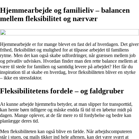
Hjemmearbejde og familieliv – balancen
mellem fleksibilitet og nærvær
Hjemmearbejde er for mange blevet en fast del af hverdagen. Det giver
frihed, fleksibilitet og mulighed for at tilpasse arbejdet til familiens
rytme. Men det kan også skabe udfordringer, når grænsen mellem job
og privatliv udviskes. Hvordan finder man den rette balance mellem at
være til stede for familien og samtidig levere på arbejdet? Her får du
inspiration til at skabe en hverdag, hvor fleksibiliteten bliver en styrke
– ikke en stressfaktor.
Fleksibilitetens fordele – og faldgruber
At kunne arbejde hjemmefra betyder, at man slipper for transporttid,
kan hente børn tidligere og måske endda få tid til en løbetur midt på
dagen. Mange oplever, at de får mere ro til fordybelse og bedre kan
planlægge deres tid.
Men fleksibiliteten kan også blive en fælde. Når arbejdscomputeren
står i stuen, og mails tikker ind hele aftenen, kan det være svært at