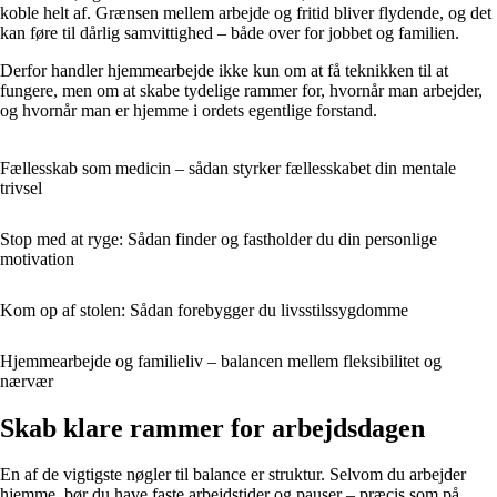
koble helt af. Grænsen mellem arbejde og fritid bliver flydende, og det
kan føre til dårlig samvittighed – både over for jobbet og familien.
Derfor handler hjemmearbejde ikke kun om at få teknikken til at
fungere, men om at skabe tydelige rammer for, hvornår man arbejder,
og hvornår man er hjemme i ordets egentlige forstand.
Fællesskab som medicin – sådan styrker fællesskabet din mentale
trivsel
Stop med at ryge: Sådan finder og fastholder du din personlige
motivation
Kom op af stolen: Sådan forebygger du livsstilssygdomme
Hjemmearbejde og familieliv – balancen mellem fleksibilitet og
nærvær
Skab klare rammer for arbejdsdagen
En af de vigtigste nøgler til balance er struktur. Selvom du arbejder
hjemme, bør du have faste arbejdstider og pauser – præcis som på