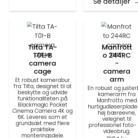
Se detaljer
Tilta TA-
Manfrott
T01-B
o 244RC
camera
-
cage
camera
arm
Et robust kamerabur
fra Tilta, designet til at
En robust og juste
beskytte og udvide
kamerarm fra
funktionaliteten på
Manfrotto med
Blackmagic Pocket
hurtigudløserplade
Cinema Camera 4K og
høj bæreevne,
6K. Leveres som et
velegnet til
grundsæt med flere
professionel foto-
praktiske
videobrug.
monteringsdele.