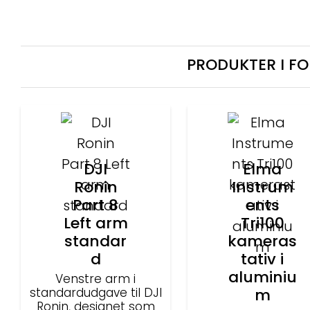
PRODUKTER I F
DJI
Elma
Ronin
Instrum
Part 8
ents
Left arm
Tri100
standar
kameras
d
tativ i
aluminiu
Venstre arm i
standardudgave til DJI
m
Ronin, designet som