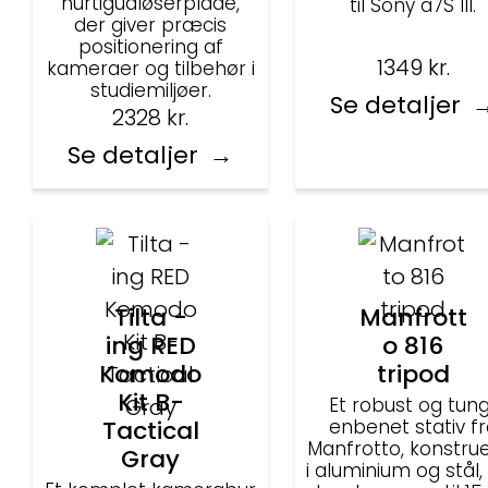
hurtigudløserplade,
til Sony a7S III.
der giver præcis
positionering af
1349
kr.
kameraer og tilbehør i
studiemiljøer.
Se detaljer
2328
kr.
Se detaljer
Tilta -
Manfrott
ing RED
o 816
Komodo
tripod
Kit B-
Et robust og tung
Tactical
enbenet stativ fr
Manfrotto, konstru
Gray
i aluminium og stål,