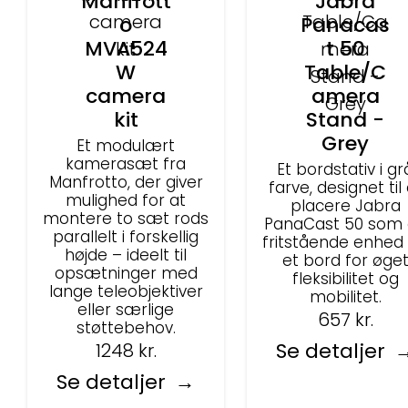
Manfrott
Jabra
o
Panacas
MVA524
t 50
W
Table/C
camera
amera
kit
Stand -
Grey
Et modulært
kamerasæt fra
Et bordstativ i gr
Manfrotto, der giver
farve, designet til
mulighed for at
placere Jabra
montere to sæt rods
PanaCast 50 som
parallelt i forskellig
fritstående enhed
højde – ideelt til
et bord for øge
opsætninger med
fleksibilitet og
lange teleobjektiver
mobilitet.
eller særlige
657
kr.
støttebehov.
Se detaljer
1248
kr.
Se detaljer