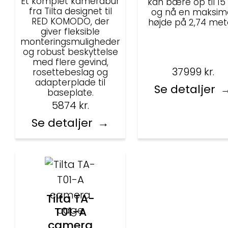
Et komplet kamerabur
kan bære op til 15
fra Tilta designet til
og nå en maksim
RED KOMODO, der
højde på 2,74 met
giver fleksible
monteringsmuligheder
og robust beskyttelse
med flere gevind,
37999
kr.
rosettebeslag og
adapterplade til
Se detaljer
baseplate.
5874
kr.
Se detaljer
Tilta TA-
T01-A
camera