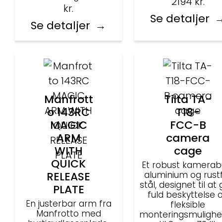
2194
kr.
kr.
Se detaljer
Se detaljer
Manfrott
Tilta TA-
o 143RC
T18-
MAGIC
FCC-B
ARM
camera
WITH
cage
QUICK
Et robust kamerabu
RELEASE
aluminium og rustf
stål, designet til at 
PLATE
fuld beskyttelse 
En justerbar arm fra
fleksible
Manfrotto med
monteringsmulighe