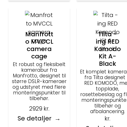
Manfrott
Tilta -
o MVCCL
ing RED
camera
Komodo
cage
Kit A-
Black
Et robust og fleksibelt
kamerabur fra
Et komplet kamera
Manfrotto, designet til
fra Tilta designet t
større DSLR-kameraer
RED KOMODO, m
og udstyret med flere
topplade,
monteringspunkter til
rosettebeslag og f
tilbehør.
monteringspunkter 
tilbehør og
2929
kr.
afbalancering.
Se detaljer
kr.