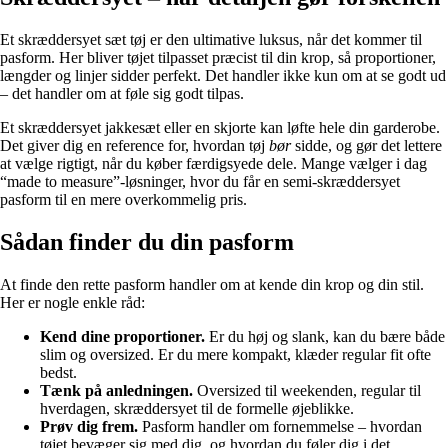
Et skræddersyet sæt tøj er den ultimative luksus, når det kommer til
pasform. Her bliver tøjet tilpasset præcist til din krop, så proportioner,
længder og linjer sidder perfekt. Det handler ikke kun om at se godt ud
– det handler om at føle sig godt tilpas.
Et skræddersyet jakkesæt eller en skjorte kan løfte hele din garderobe.
Det giver dig en reference for, hvordan tøj
bør
sidde, og gør det lettere
at vælge rigtigt, når du køber færdigsyede dele. Mange vælger i dag
“made to measure”-løsninger, hvor du får en semi-skræddersyet
pasform til en mere overkommelig pris.
Sådan finder du din pasform
At finde den rette pasform handler om at kende din krop og din stil.
Her er nogle enkle råd:
Kend dine proportioner.
Er du høj og slank, kan du bære både
slim og oversized. Er du mere kompakt, klæder regular fit ofte
bedst.
Tænk på anledningen.
Oversized til weekenden, regular til
hverdagen, skræddersyet til de formelle øjeblikke.
Prøv dig frem.
Pasform handler om fornemmelse – hvordan
tøjet bevæger sig med dig, og hvordan du føler dig i det.