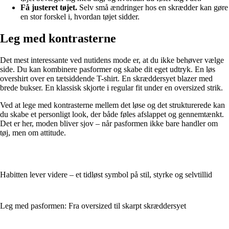
Få justeret tøjet.
Selv små ændringer hos en skrædder kan gøre
en stor forskel i, hvordan tøjet sidder.
Leg med kontrasterne
Det mest interessante ved nutidens mode er, at du ikke behøver vælge
side. Du kan kombinere pasformer og skabe dit eget udtryk. En løs
overshirt over en tætsiddende T-shirt. En skræddersyet blazer med
brede bukser. En klassisk skjorte i regular fit under en oversized strik.
Ved at lege med kontrasterne mellem det løse og det strukturerede kan
du skabe et personligt look, der både føles afslappet og gennemtænkt.
Det er her, moden bliver sjov – når pasformen ikke bare handler om
tøj, men om attitude.
Habitten lever videre – et tidløst symbol på stil, styrke og selvtillid
Leg med pasformen: Fra oversized til skarpt skræddersyet