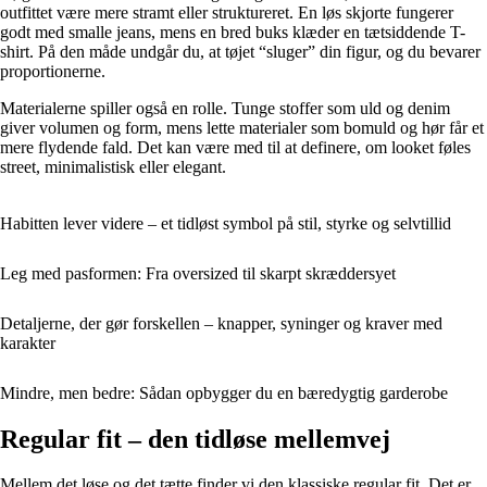
outfittet være mere stramt eller struktureret. En løs skjorte fungerer
godt med smalle jeans, mens en bred buks klæder en tætsiddende T-
shirt. På den måde undgår du, at tøjet “sluger” din figur, og du bevarer
proportionerne.
Materialerne spiller også en rolle. Tunge stoffer som uld og denim
giver volumen og form, mens lette materialer som bomuld og hør får et
mere flydende fald. Det kan være med til at definere, om looket føles
street, minimalistisk eller elegant.
Habitten lever videre – et tidløst symbol på stil, styrke og selvtillid
Leg med pasformen: Fra oversized til skarpt skræddersyet
Detaljerne, der gør forskellen – knapper, syninger og kraver med
karakter
Mindre, men bedre: Sådan opbygger du en bæredygtig garderobe
Regular fit – den tidløse mellemvej
Mellem det løse og det tætte finder vi den klassiske regular fit. Det er