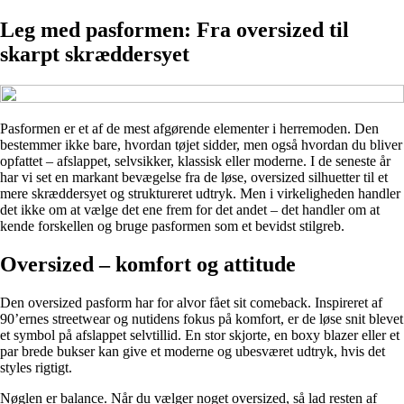
Leg med pasformen: Fra oversized til
skarpt skræddersyet
Pasformen er et af de mest afgørende elementer i herremoden. Den
bestemmer ikke bare, hvordan tøjet sidder, men også hvordan du bliver
opfattet – afslappet, selvsikker, klassisk eller moderne. I de seneste år
har vi set en markant bevægelse fra de løse, oversized silhuetter til et
mere skræddersyet og struktureret udtryk. Men i virkeligheden handler
det ikke om at vælge det ene frem for det andet – det handler om at
kende forskellen og bruge pasformen som et bevidst stilgreb.
Oversized – komfort og attitude
Den oversized pasform har for alvor fået sit comeback. Inspireret af
90’ernes streetwear og nutidens fokus på komfort, er de løse snit blevet
et symbol på afslappet selvtillid. En stor skjorte, en boxy blazer eller et
par brede bukser kan give et moderne og ubesværet udtryk, hvis det
styles rigtigt.
Nøglen er balance. Når du vælger noget oversized, så lad resten af