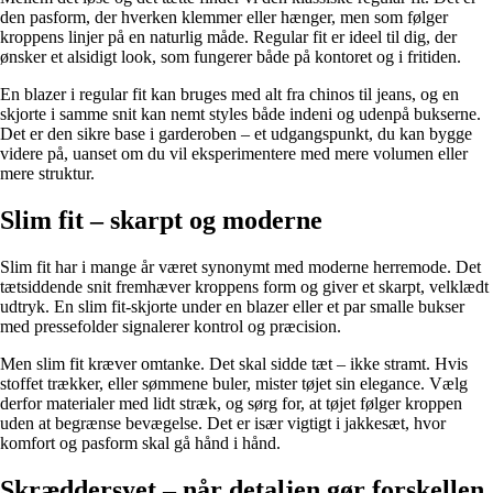
den pasform, der hverken klemmer eller hænger, men som følger
kroppens linjer på en naturlig måde. Regular fit er ideel til dig, der
ønsker et alsidigt look, som fungerer både på kontoret og i fritiden.
En blazer i regular fit kan bruges med alt fra chinos til jeans, og en
skjorte i samme snit kan nemt styles både indeni og udenpå bukserne.
Det er den sikre base i garderoben – et udgangspunkt, du kan bygge
videre på, uanset om du vil eksperimentere med mere volumen eller
mere struktur.
Slim fit – skarpt og moderne
Slim fit har i mange år været synonymt med moderne herremode. Det
tætsiddende snit fremhæver kroppens form og giver et skarpt, velklædt
udtryk. En slim fit-skjorte under en blazer eller et par smalle bukser
med pressefolder signalerer kontrol og præcision.
Men slim fit kræver omtanke. Det skal sidde tæt – ikke stramt. Hvis
stoffet trækker, eller sømmene buler, mister tøjet sin elegance. Vælg
derfor materialer med lidt stræk, og sørg for, at tøjet følger kroppen
uden at begrænse bevægelse. Det er især vigtigt i jakkesæt, hvor
komfort og pasform skal gå hånd i hånd.
Skræddersyet – når detaljen gør forskellen